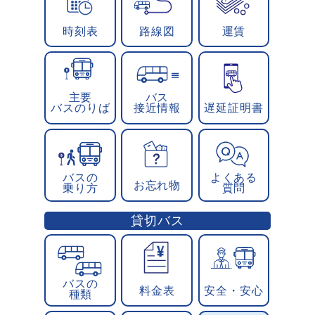
時刻表
路線図
運賃
主要
バス
バスのりば
接近情報
遅延証明書
バスの
よくある
お忘れ物
乗り方
質問
貸切バス
バスの
料金表
安全・安心
種類