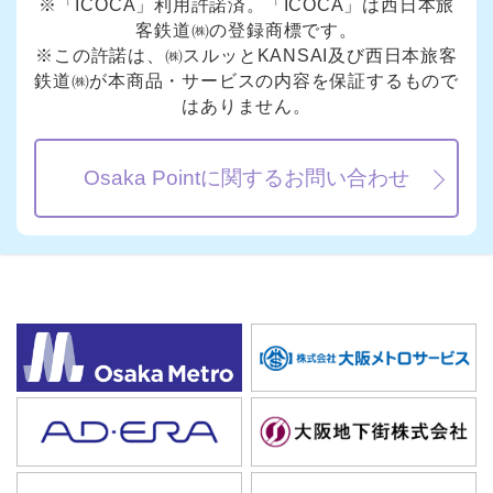
※「ICOCA」利用許諾済。「ICOCA」は西日本旅
客鉄道㈱の登録商標です。
※この許諾は、㈱スルッとKANSAI及び西日本旅客
鉄道㈱が本商品・サービスの内容を保証するもので
はありません。
Osaka Pointに関するお問い合わせ
おトクに乗車するための4ステップ！
おトクに乗車するための4ステップ！
まずは、自分に合ったICカー
まずは、自分に合ったICカー
1
1
ステップ
ステップ
カード選び
カード選び
ドを選びましょう。
ドを選びましょう。
3つのおトクな割引プランから
3つのおトクな割引プランから
2
2
ステップ
ステップ
プラン選択
プラン選択
選びましょう。
選びましょう。
会員登録しましょう。そして
会員登録しましょう。そして