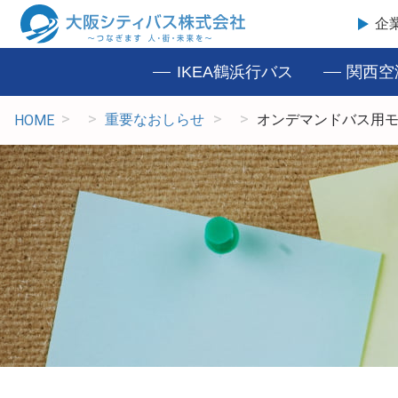
企
IKEA鶴浜行バス
関西空
重要なおしらせ
オンデマンドバス用
HOME