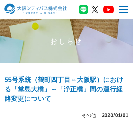
おしらせ
55号系統（鶴町四丁目⇔大阪駅）におけ
る「堂島大橋」～「浄正橋」間の運行経
路変更について
2020/01/01
その他