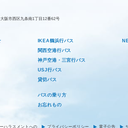
大阪市西区九条南1丁目12番62号
せ
IKEA鶴浜行バス
N
関西空港行バス
神戸空港・三宮行バス
USJ行バス
貸切バス
バスの乗り方
お忘れもの
ーハラスメントへの
プライバシーポリシー
電子公告