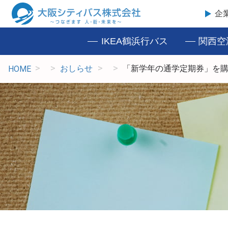
企
IKEA鶴浜行バス
関西空
おしらせ
「新学年の通学定期券」を
HOME